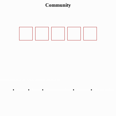
Community
urvival-Sandbox.de - www.survival-sandbox.de
Startseite
Kontakt
Datenschutzerklärung
Impressum
Mit uns werben