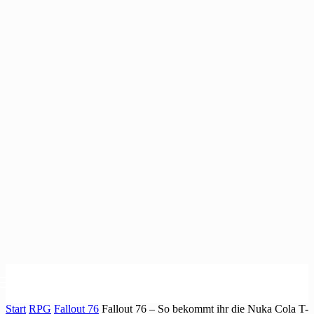
Start
RPG
Fallout 76
Fallout 76 – So bekommt ihr die Nuka Cola T-