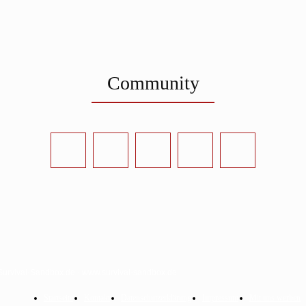
Community
Survival-Sandbox.de - www.survival-sandbox.de
Startseite
Kontakt
Datenschutzerklärung
Impressum
Mit uns werben