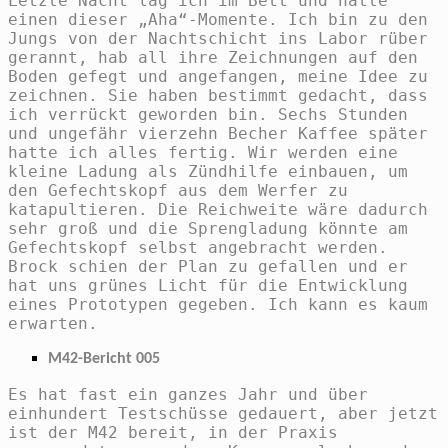
Letzte Nacht lag ich im Bett und hatte
einen dieser „Aha“-Momente. Ich bin zu den
Jungs von der Nachtschicht ins Labor rüber
gerannt, hab all ihre Zeichnungen auf den
Boden gefegt und angefangen, meine Idee zu
zeichnen. Sie haben bestimmt gedacht, dass
ich verrückt geworden bin. Sechs Stunden
und ungefähr vierzehn Becher Kaffee später
hatte ich alles fertig. Wir werden eine
kleine Ladung als Zündhilfe einbauen, um
den Gefechtskopf aus dem Werfer zu
katapultieren. Die Reichweite wäre dadurch
sehr groß und die Sprengladung könnte am
Gefechtskopf selbst angebracht werden.
Brock schien der Plan zu gefallen und er
hat uns grünes Licht für die Entwicklung
eines Prototypen gegeben. Ich kann es kaum
erwarten.
M42-Bericht 005
Es hat fast ein ganzes Jahr und über
einhundert Testschüsse gedauert, aber jetzt
ist der M42 bereit, in der Praxis