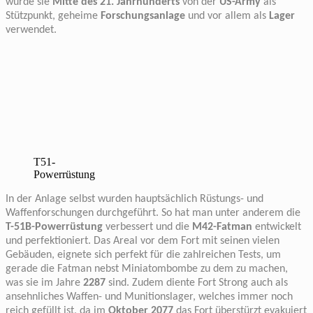
wurde sie
Mitte des 21. Jahrhunderts
von der
US-Army
als
Stützpunkt, geheime
Forschungsanlage
und vor allem als
Lager
verwendet.
T51-
Powerrüstung
In der Anlage selbst wurden hauptsächlich Rüstungs- und
Waffenforschungen durchgeführt. So hat man unter anderem die
T-51B-Powerrüstung
verbessert und die
M42-Fatman
entwickelt
und perfektioniert. Das Areal vor dem Fort mit seinen vielen
Gebäuden, eignete sich perfekt für die zahlreichen Tests, um
gerade die Fatman nebst Miniatombombe zu dem zu machen,
was sie im Jahre
2287
sind. Zudem diente Fort Strong auch als
ansehnliches Waffen- und Munitionslager, welches immer noch
reich gefüllt ist, da im
Oktober 2077
das Fort überstürzt evakuiert