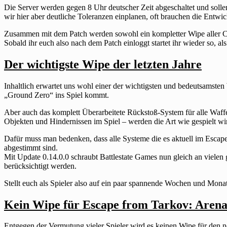
Die Server werden gegen 8 Uhr deutscher Zeit abgeschaltet und solle
wir hier aber deutliche Toleranzen einplanen, oft brauchen die Entwickle
Zusammen mit dem Patch werden sowohl ein kompletter Wipe aller Ch
Sobald ihr euch also nach dem Patch einloggt startet ihr wieder so, als 
Der wichtigste Wipe der letzten Jahre
Inhaltlich erwartet uns wohl einer der wichtigsten und bedeutsamsten
„Ground Zero“ ins Spiel kommt.
Aber auch das komplett Überarbeitete Rückstoß-System für alle Waff
Objekten und Hindernissen im Spiel – werden die Art wie gespielt wir
Dafür muss man bedenken, dass alle Systeme die es aktuell im Esca
abgestimmt sind.
Mit Update 0.14.0.0 schraubt Battlestate Games nun gleich an vielen 
berücksichtigt werden.
Stellt euch als Spieler also auf ein paar spannende Wochen und Monat
Kein Wipe für Escape from Tarkov: Aren
Entgegen der Vermutung vieler Spieler wird es keinen Wipe für den