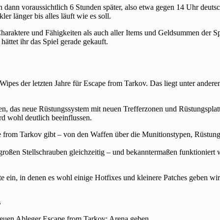
n dann voraussichtlich 6 Stunden später, also etwa gegen 14 Uhr deut
r länger bis alles läuft wie es soll.
araktere und Fähigkeiten als auch aller Items und Geldsummen der S
hättet ihr das Spiel gerade gekauft.
 Wipes der letzten Jahre für Escape from Tarkov. Das liegt unter ander
en, das neue Rüstungssystem mit neuen Trefferzonen und Rüstungsplatte
d wohl deutlich beeinflussen.
pe from Tarkov gibt – von den Waffen über die Munitionstypen, Rüstu
großen Stellschrauben gleichzeitig – und bekanntermaßen funktioniert 
e ein, in denen es wohl einige Hotfixes und kleinere Patches geben wir
a
 neuen Ableger Escape from Tarkov: Arena geben.