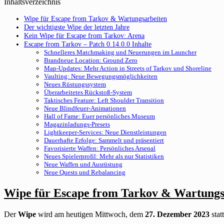
Inhaltsverzeichnis
Wipe für Escape from Tarkov & Wartungsarbeiten
Der wichtigste Wipe der letzten Jahre
Kein Wipe für Escape from Tarkov: Arena
Escape from Tarkov – Patch 0.14.0.0 Inhalte
Schnelleres Matchmaking und Neuerungen im Launcher
Brandneue Location: Ground Zero
Map-Updates: Mehr Action in Streets of Tarkov und Shoreline
Vaulting: Neue Bewegungsmöglichkeiten
Neues Rüstungssystem
Überarbeitetes Rückstoß-System
Taktisches Feature: Left Shoulder Transition
Neue Blindfeuer-Animationen
Hall of Fame: Euer persönliches Museum
Magazinladungs-Presets
Lightkeeper-Services: Neue Dienstleistungen
Dauerhafte Erfolge: Sammelt und präsentiert
Favorisierte Waffen: Persönliches Arsenal
Neues Spielerprofil: Mehr als nur Statistiken
Neue Waffen und Ausrüstung
Neue Quests und Rebalancing
Wipe für Escape from Tarkov & Wartungs
Der
Wipe
wird am heutigen Mittwoch, dem
27. Dezember 2023
stat