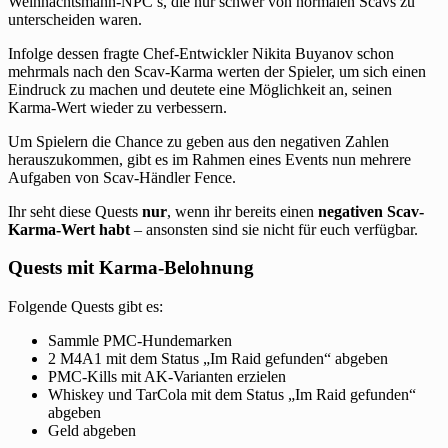
Weihnachtsmann-NPC’s, die nur schwer von normalen Scavs zu
unterscheiden waren.
Infolge dessen fragte Chef-Entwickler Nikita Buyanov schon
mehrmals nach den Scav-Karma werten der Spieler, um sich einen
Eindruck zu machen und deutete eine Möglichkeit an, seinen
Karma-Wert wieder zu verbessern.
Um Spielern die Chance zu geben aus den negativen Zahlen
herauszukommen, gibt es im Rahmen eines Events nun mehrere
Aufgaben von Scav-Händler Fence.
Ihr seht diese Quests
nur
, wenn ihr bereits einen
negativen Scav-
Karma-Wert habt
– ansonsten sind sie nicht für euch verfügbar.
Quests mit Karma-Belohnung
Folgende Quests gibt es:
Sammle PMC-Hundemarken
2 M4A1 mit dem Status „Im Raid gefunden“ abgeben
PMC-Kills mit AK-Varianten erzielen
Whiskey und TarCola mit dem Status „Im Raid gefunden“
abgeben
Geld abgeben