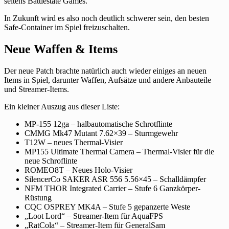
seitens Battlestate Games.
In Zukunft wird es also noch deutlich schwerer sein, den besten
Safe-Container im Spiel freizuschalten.
Neue Waffen & Items
Der neue Patch brachte natürlich auch wieder einiges an neuen
Items in Spiel, darunter Waffen, Aufsätze und andere Anbauteile
und Streamer-Items.
Ein kleiner Auszug aus dieser Liste:
MP-155 12ga – halbautomatische Schrotflinte
CMMG Mk47 Mutant 7.62×39 – Sturmgewehr
T12W – neues Thermal-Visier
MP155 Ultimate Thermal Camera – Thermal-Visier für die
neue Schroflinte
ROMEO8T – Neues Holo-Visier
SilencerCo SAKER ASR 556 5.56×45 – Schalldämpfer
NFM THOR Integrated Carrier – Stufe 6 Ganzkörper-
Rüstung
CQC OSPREY MK4A – Stufe 5 gepanzerte Weste
„Loot Lord“ – Streamer-Item für AquaFPS
„RatCola“ – Streamer-Item für GeneralSam