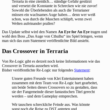
Terraria in eine ziemlich… ständige Gefahr gestürzt
und versetzt die Konstante in Schrecken wie nie zuvor!
Sowohl die Überlebenden als auch die Terrarianer
müssen ein wachsames Auge haben… denn wer weiß
schon, was durch die Maschen schlüpft, wenn zwei
Welten aufeinander prallen?
Das Update selbst wird den Namen
An Eye for An Eye
tragen und
wohl den Boss „Das Auge von Cthulhu“ ins Spiel bringen, wenn
man sich das zum Statement veröffentlichte Bild ansieht.
Das Crossover in Terraria
Von Re-Logic gibt es derzeit noch keine Informationen wie das
Crossover in Terraria aussehen wird.
Bisher veröffentlichte Re-Logic nur folgendes
Statement
:
Unsere guten Freunde von Klei Entertainment haben
zusammen mit dem Team von Re-Logic hart gearbeitet,
um beide Seiten dieses Crossovers so zu gestalten, dass
sie der Fangemeinde dieser fantastischen Titel gerecht
werden – und dem Gameplay entsprechen.
Wir tauschen schreckliche Feinde aus. Was könnte
sonst noch die Reise zu DST antreten und