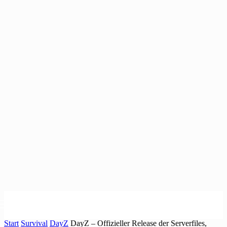
Start
Survival
DayZ
DayZ – Offizieller Release der Serverfiles,