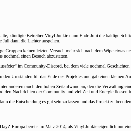
atte, kündigte Betreiber Vinyl Junkie dann Ende Juni die baldige Schli
 Juli dann die Lichter ausgehen.
e Gruppen keinen letzten Versuch mehr sich nach dem Wipe etwas neue
s nochmal einen Besuch abzustatten.
sfeier“ im Community-Discord, bei dem viele nochmal Geschichten d
 zu den Umständen für das Ende des Projektes und gab einen kleinen Au
nter anderem auch den hohen Zeitaufwand an, den die Verwaltung eines
s und den Nachrichten der Community und viel Zeit und Energie flossen 
 dann die Entscheidung es gut sein zu lassen und das Projekt zu beenden
 DayZ Europa bereits im März 2014, als Vinyl Junkie eigentlich nur ei