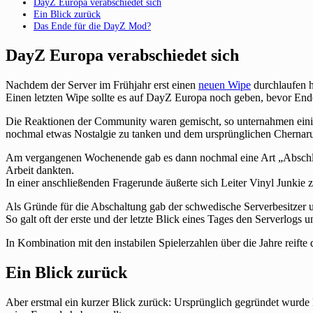
DayZ Europa verabschiedet sich
Ein Blick zurück
Das Ende für die DayZ Mod?
DayZ Europa verabschiedet sich
Nachdem der Server im Frühjahr erst einen
neuen Wipe
durchlaufen h
Einen letzten Wipe sollte es auf DayZ Europa noch geben, bevor Ende
Die Reaktionen der Community waren gemischt, so unternahmen einig
nochmal etwas Nostalgie zu tanken und dem ursprünglichen Chernaru
Am vergangenen Wochenende gab es dann nochmal eine Art „Abschlus
Arbeit dankten.
In einer anschließenden Fragerunde äußerte sich Leiter Vinyl Junkie
Als Gründe für die Abschaltung gab der schwedische Serverbesitzer u
So galt oft der erste und der letzte Blick eines Tages den Serverlog
In Kombination mit den instabilen Spielerzahlen über die Jahre reifte
Ein Blick zurück
Aber erstmal ein kurzer Blick zurück: Ursprünglich gegründet wurde