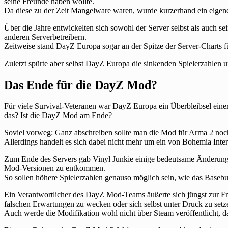
seine Freunde haben wollte.
Da diese zu der Zeit Mangelware waren, wurde kurzerhand ein eigener
Über die Jahre entwickelten sich sowohl der Server selbst als auch 
anderen Serverbetreibern.
Zeitweise stand DayZ Europa sogar an der Spitze der Server-Charts f
Zuletzt spürte aber selbst DayZ Europa die sinkenden Spielerzahlen u
Das Ende für die DayZ Mod?
Für viele Survival-Veteranen war DayZ Europa ein Überbleibsel einer
das? Ist die DayZ Mod am Ende?
Soviel vorweg: Ganz abschreiben sollte man die Mod für Arma 2 noch
Allerdings handelt es sich dabei nicht mehr um ein von Bohemia Inter
Zum Ende des Servers gab Vinyl Junkie einige bedeutsame Änderunge
Mod-Versionen zu entkommen.
So sollen höhere Spielerzahlen genauso möglich sein, wie das Basebui
Ein Verantwortlicher des DayZ Mod-Teams äußerte sich jüngst zur Fra
falschen Erwartungen zu wecken oder sich selbst unter Druck zu setz
Auch werde die Modifikation wohl nicht über Steam veröffentlicht, d