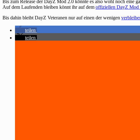
Bis zum Release der DayZ Mod 2.0 könnte es also wohl noch eine ga
Auf dem Laufenden bleiben könnt ihr auf dem
offiziellen DayZ Mod
Bis dahin bleibt DayZ Veteranen nur auf einen der wenigen
verbleib
teilen
teilen