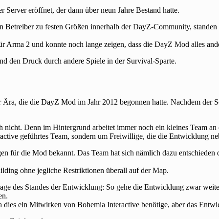
 Server eröffnet, der dann über neun Jahre Bestand hatte.
sein Betreiber zu festen Größen innerhalb der DayZ-Community, standen 
ür Arma 2 und konnte noch lange zeigen, dass die DayZ Mod alles ander
nd den Druck durch andere Spiele in der Survival-Sparte.
 Ära, die die DayZ Mod im Jahr 2012 begonnen hatte. Nachdem der Serve
 nicht. Denn im Hintergrund arbeitet immer noch ein kleines Team an 
active geführtes Team, sondern um Freiwillige, die die Entwicklung ne
n für die Mod bekannt. Das Team hat sich nämlich dazu entschieden d
lding ohne jegliche Restriktionen überall auf der Map.
ge des Standes der Entwicklung: So gehe die Entwicklung zwar weiter,
en.
a dies ein Mitwirken von Bohemia Interactive benötige, aber das Entwi