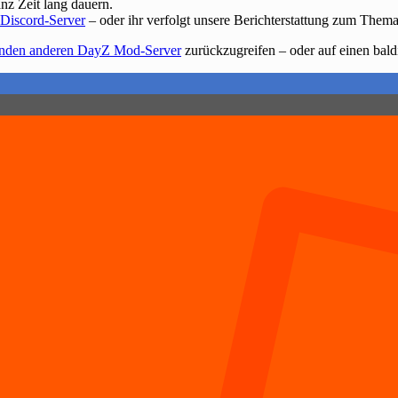
nz Zeit lang dauern.
 Discord-Server
– oder ihr verfolgt unsere Berichterstattung zum Thema
enden anderen DayZ Mod-Server
zurückzugreifen – oder auf einen bald