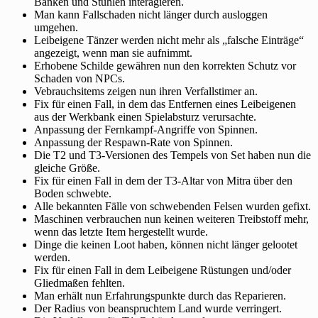
Bänken und Stühlen interagieren.
Man kann Fallschaden nicht länger durch ausloggen
umgehen.
Leibeigene Tänzer werden nicht mehr als „falsche Einträge“
angezeigt, wenn man sie aufnimmt.
Erhobene Schilde gewähren nun den korrekten Schutz vor
Schaden von NPCs.
Vebrauchsitems zeigen nun ihren Verfallstimer an.
Fix für einen Fall, in dem das Entfernen eines Leibeigenen
aus der Werkbank einen Spielabsturz verursachte.
Anpassung der Fernkampf-Angriffe von Spinnen.
Anpassung der Respawn-Rate von Spinnen.
Die T2 und T3-Versionen des Tempels von Set haben nun die
gleiche Größe.
Fix für einen Fall in dem der T3-Altar von Mitra über den
Boden schwebte.
Alle bekannten Fälle von schwebenden Felsen wurden gefixt.
Maschinen verbrauchen nun keinen weiteren Treibstoff mehr,
wenn das letzte Item hergestellt wurde.
Dinge die keinen Loot haben, können nicht länger gelootet
werden.
Fix für einen Fall in dem Leibeigene Rüstungen und/oder
Gliedmaßen fehlten.
Man erhält nun Erfahrungspunkte durch das Reparieren.
Der Radius von beanspruchtem Land wurde verringert.