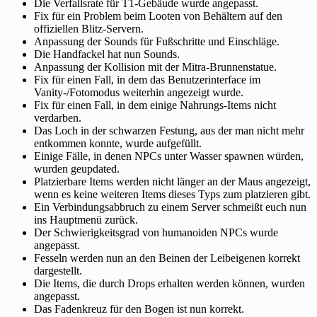
Die Verfallsrate für T1-Gebäude wurde angepasst.
Fix für ein Problem beim Looten von Behältern auf den
offiziellen Blitz-Servern.
Anpassung der Sounds für Fußschritte und Einschläge.
Die Handfackel hat nun Sounds.
Anpassung der Kollision mit der Mitra-Brunnenstatue.
Fix für einen Fall, in dem das Benutzerinterface im
Vanity-/Fotomodus weiterhin angezeigt wurde.
Fix für einen Fall, in dem einige Nahrungs-Items nicht
verdarben.
Das Loch in der schwarzen Festung, aus der man nicht mehr
entkommen konnte, wurde aufgefüllt.
Einige Fälle, in denen NPCs unter Wasser spawnen würden,
wurden geupdated.
Platzierbare Items werden nicht länger an der Maus angezeigt,
wenn es keine weiteren Items dieses Typs zum platzieren gibt.
Ein Verbindungsabbruch zu einem Server schmeißt euch nun
ins Hauptmenü zurück.
Der Schwierigkeitsgrad von humanoiden NPCs wurde
angepasst.
Fesseln werden nun an den Beinen der Leibeigenen korrekt
dargestellt.
Die Items, die durch Drops erhalten werden können, wurden
angepasst.
Das Fadenkreuz für den Bogen ist nun korrekt.