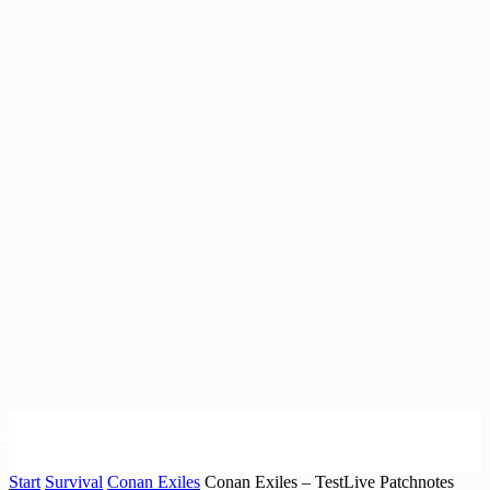
Start
Survival
Conan Exiles
Conan Exiles – TestLive Patchnotes