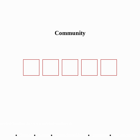
Community
urvival-Sandbox.de - www.survival-sandbox.de
Startseite
Kontakt
Datenschutzerklärung
Impressum
Mit uns werben