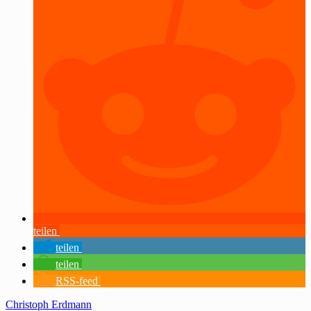
teilen
teilen
teilen
RSS-feed
Christoph Erdmann