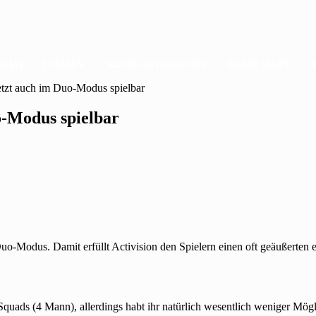
HOME
THEMEN
GAME-KATEGORIEN
GAME MAPS
etzt auch im Duo-Modus spielbar
o-Modus spielbar
 Duo-Modus. Damit erfüllt Activision den Spielern einen oft geäußerten
uads (4 Mann), allerdings habt ihr natürlich wesentlich weniger Mög