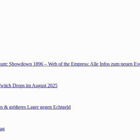
unt: Showdown 1896 – Web of the Empress: Alle Infos zum neuen Ev
Twitch Drops im August 2025
n & größeres Lager gegen Echtgeld
tag