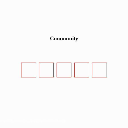
Community
urvival-Sandbox.de - www.survival-sandbox.de