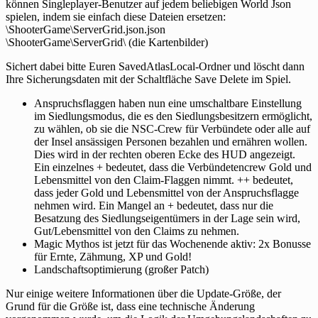
können Singleplayer-Benutzer auf jedem beliebigen World Json
spielen, indem sie einfach diese Dateien ersetzen:
\ShooterGame\ServerGrid.json.json
\ShooterGame\ServerGrid\ (die Kartenbilder)
Sichert dabei bitte Euren SavedAtlasLocal-Ordner und löscht dann
Ihre Sicherungsdaten mit der Schaltfläche Save Delete im Spiel.
Anspruchsflaggen haben nun eine umschaltbare Einstellung
im Siedlungsmodus, die es den Siedlungsbesitzern ermöglicht,
zu wählen, ob sie die NSC-Crew für Verbündete oder alle auf
der Insel ansässigen Personen bezahlen und ernähren wollen.
Dies wird in der rechten oberen Ecke des HUD angezeigt.
Ein einzelnes + bedeutet, dass die Verbündetencrew Gold und
Lebensmittel von den Claim-Flaggen nimmt. ++ bedeutet,
dass jeder Gold und Lebensmittel von der Anspruchsflagge
nehmen wird. Ein Mangel an + bedeutet, dass nur die
Besatzung des Siedlungseigentümers in der Lage sein wird,
Gut/Lebensmittel von den Claims zu nehmen.
Magic Mythos ist jetzt für das Wochenende aktiv: 2x Bonusse
für Ernte, Zähmung, XP und Gold!
Landschaftsoptimierung (großer Patch)
Nur einige weitere Informationen über die Update-Größe, der
Grund für die Größe ist, dass eine technische Änderung