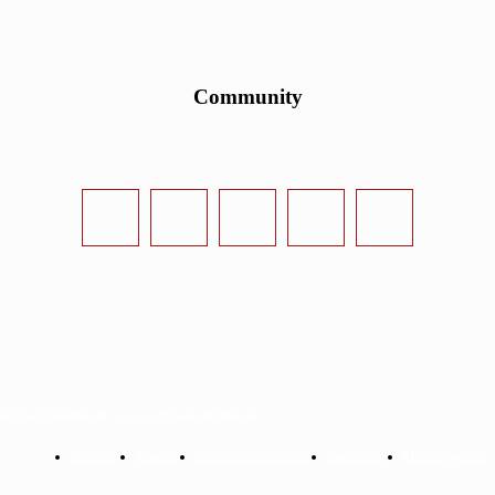
Community
urvival-Sandbox.de - www.survival-sandbox.de
Startseite
Kontakt
Datenschutzerklärung
Impressum
Mit uns werben