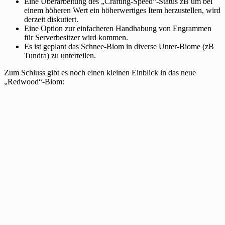
Eine Überarbeitung des „Crafting-Speed“-Status zB um bei
einem höheren Wert ein höherwertiges Item herzustellen, wird
derzeit diskutiert.
Eine Option zur einfacheren Handhabung von Engrammen
für Serverbesitzer wird kommen.
Es ist geplant das Schnee-Biom in diverse Unter-Biome (zB
Tundra) zu unterteilen.
Zum Schluss gibt es noch einen kleinen Einblick in das neue
„Redwood“-Biom: