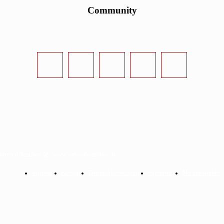
Community
urvival-Sandbox.de - www.survival-sandbox.de
Startseite
Kontakt
Datenschutzerklärung
Impressum
Mit uns werben