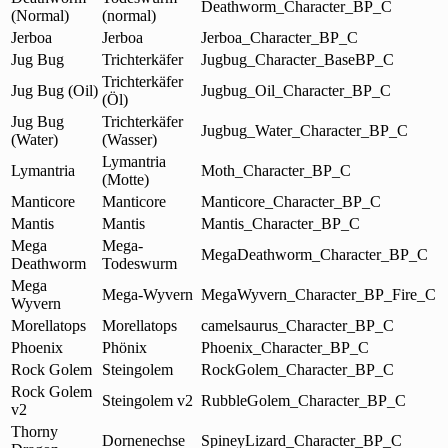
Deathworm_Character_BP_C
(Normal)
(normal)
Jerboa
Jerboa
Jerboa_Character_BP_C
Jug Bug
Trichterkäfer
Jugbug_Character_BaseBP_C
Trichterkäfer
Jug Bug (Oil)
Jugbug_Oil_Character_BP_C
(Öl)
Jug Bug
Trichterkäfer
Jugbug_Water_Character_BP_C
(Water)
(Wasser)
Lymantria
Lymantria
Moth_Character_BP_C
(Motte)
Manticore
Manticore
Manticore_Character_BP_C
Mantis
Mantis
Mantis_Character_BP_C
Mega
Mega-
MegaDeathworm_Character_BP_C
Deathworm
Todeswurm
Mega
Mega-Wyvern
MegaWyvern_Character_BP_Fire_C
Wyvern
Morellatops
Morellatops
camelsaurus_Character_BP_C
Phoenix
Phönix
Phoenix_Character_BP_C
Rock Golem
Steingolem
RockGolem_Character_BP_C
Rock Golem
Steingolem v2
RubbleGolem_Character_BP_C
v2
Thorny
Dornenechse
SpineyLizard_Character_BP_C