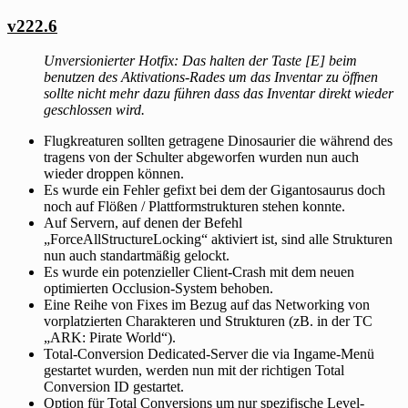
v222.6
Unversionierter Hotfix: Das halten der Taste [E] beim
benutzen des Aktivations-Rades um das Inventar zu öffnen
sollte nicht mehr dazu führen dass das Inventar direkt wieder
geschlossen wird.
Flugkreaturen sollten getragene Dinosaurier die während des
tragens von der Schulter abgeworfen wurden nun auch
wieder droppen können.
Es wurde ein Fehler gefixt bei dem der Gigantosaurus doch
noch auf Flößen / Plattformstrukturen stehen konnte.
Auf Servern, auf denen der Befehl
„ForceAllStructureLocking“ aktiviert ist, sind alle Strukturen
nun auch standartmäßig gelockt.
Es wurde ein potenzieller Client-Crash mit dem neuen
optimierten Occlusion-System behoben.
Eine Reihe von Fixes im Bezug auf das Networking von
vorplatzierten Charakteren und Strukturen (zB. in der TC
„ARK: Pirate World“).
Total-Conversion Dedicated-Server die via Ingame-Menü
gestartet wurden, werden nun mit der richtigen Total
Conversion ID gestartet.
Option für Total Conversions um nur spezifische Level-