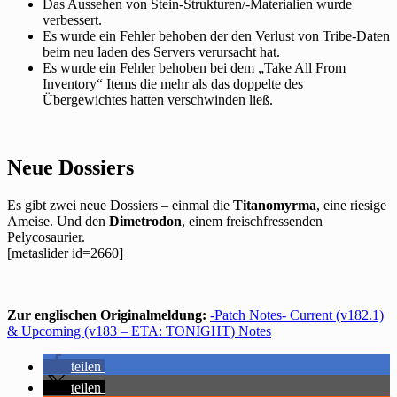
Das Aussehen von Stein-Strukturen/-Materialien wurde
verbessert.
Es wurde ein Fehler behoben der den Verlust von Tribe-Daten
beim neu laden des Servers verursacht hat.
Es wurde ein Fehler behoben bei dem „Take All From
Inventory“ Items die mehr als das doppelte des
Übergewichtes hatten verschwinden ließ.
Neue Dossiers
Es gibt zwei neue Dossiers – einmal die
Titanomyrma
, eine riesige
Ameise. Und den
Dimetrodon
, einem freischfressenden
Pelycosaurier.
[metaslider id=2660]
Zur englischen Originalmeldung:
-Patch Notes- Current (v182.1)
& Upcoming (v183 – ETA: TONIGHT) Notes
teilen
teilen