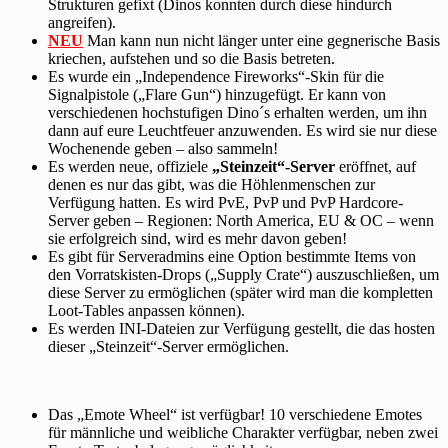
Strukturen gefixt (Dinos konnten durch diese hindurch
angreifen).
NEU
Man kann nun nicht länger unter eine gegnerische Basis
kriechen, aufstehen und so die Basis betreten.
Es wurde ein „Independence Fireworks“-Skin für die
Signalpistole („Flare Gun“) hinzugefügt. Er kann von
verschiedenen hochstufigen Dino´s erhalten werden, um ihn
dann auf eure Leuchtfeuer anzuwenden. Es wird sie nur diese
Wochenende geben – also sammeln!
Es werden neue, offiziele
„Steinzeit“-Server
eröffnet, auf
denen es nur das gibt, was die Höhlenmenschen zur
Verfügung hatten. Es wird PvE, PvP und PvP Hardcore-
Server geben – Regionen: North America, EU & OC – wenn
sie erfolgreich sind, wird es mehr davon geben!
Es gibt für Serveradmins eine Option bestimmte Items von
den Vorratskisten-Drops („Supply Crate“) auszuschließen, um
diese Server zu ermöglichen (später wird man die kompletten
Loot-Tables anpassen können).
Es werden INI-Dateien zur Verfügung gestellt, die das hosten
dieser „Steinzeit“-Server ermöglichen.
Das „Emote Wheel“ ist verfügbar! 10 verschiedene Emotes
für männliche und weibliche Charakter verfügbar, neben zwei