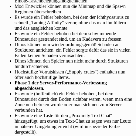
Emote-Tastenbelegungsmöglichkeiten.
Mod-Entwickler können nun die Minimap und die Spawn-
Regionen überschreiben
Es wurde ein Fehler behoben, bei dem der Ichthyosaurus zu
schnell „Taming Affinity“ verlor, ohne das man ihn füttern
und das ausgleichen konnte.
Es wurde ein Fehler behoben bei dem schwimmende
Dinosaurier gestrandet sind, um an Kadavern zu fressen.
Dinos können nun wieder ordnungsgemäß Schaden an
Strukturen anrichten, ein Fehler sorgte dafür das sie in vielen
Fällen keinen Schaden verursachten.
Dinos können den Spieler nun nicht mehr durch Strukturen
hindurchschieben.
Hochstufige Vorratskisten („Supply crates“) enthalten nun
öfter auch hochstufige Items.
Phase 1 der Server-Performance-Verbessung
abgeschlossen.
Es wurde (hoffentlich) ein Fehler behoben, bei dem
Dinosaurier durch den Boden sichtbar waren, wenn man eine
Zone neu betreten wurde oder man sich neu zum Server
verbunden hat.
Es wurde eine Taste für den „Proximity Text Chat“
hinzugefügt, um etwas im Text-Chat zu sagen was nur Leute
in näherer Umgebung erreicht (wird in spezieller Farbe
dargestellt).