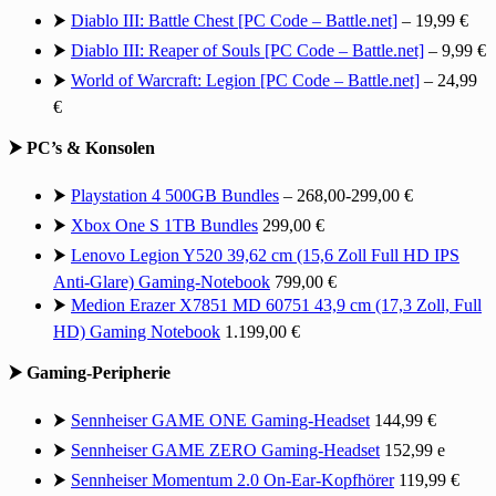
⮞
Diablo III: Battle Chest [PC Code – Battle.net]
– 19,99 €
⮞
Diablo III: Reaper of Souls [PC Code – Battle.net]
– 9,99 €
⮞
World of Warcraft: Legion [PC Code – Battle.net]
– 24,99
€
⮞ PC’s & Konsolen
⮞
Playstation 4 500GB Bundles
– 268,00-299,00 €
⮞
Xbox One S 1TB Bundles
299,00 €
⮞
Lenovo Legion Y520 39,62 cm (15,6 Zoll Full HD IPS
Anti-Glare) Gaming-Notebook
799,00 €
⮞
Medion Erazer X7851 MD 60751 43,9 cm (17,3 Zoll, Full
HD) Gaming Notebook
1.199,00 €
⮞ Gaming-Peripherie
⮞
Sennheiser GAME ONE Gaming-Headset
144,99 €
⮞
Sennheiser GAME ZERO Gaming-Headset
152,99 e
⮞
Sennheiser Momentum 2.0 On-Ear-Kopfhörer
119,99 €