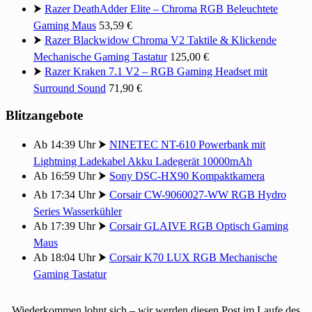
⮞
Razer DeathAdder Elite – Chroma RGB Beleuchtete
Gaming Maus
53,59 €
⮞
Razer Blackwidow Chroma V2 Taktile & Klickende
Mechanische Gaming Tastatur
125,00 €
⮞
Razer Kraken 7.1 V2 – RGB Gaming Headset mit
Surround Sound
71,90 €
Blitzangebote
Ab 14:39 Uhr ⮞
NINETEC NT-610 Powerbank mit
Lightning Ladekabel Akku Ladegerät 10000mAh
Ab 16:59 Uhr ⮞
Sony DSC-HX90 Kompaktkamera
Ab 17:34 Uhr ⮞
Corsair CW-9060027-WW RGB Hydro
Series Wasserkühler
Ab 17:39 Uhr ⮞
Corsair GLAIVE RGB Optisch Gaming
Maus
Ab 18:04 Uhr ⮞
Corsair K70 LUX RGB Mechanische
Gaming Tastatur
Wiederkommen lohnt sich – wir werden diesen Post im Laufe des