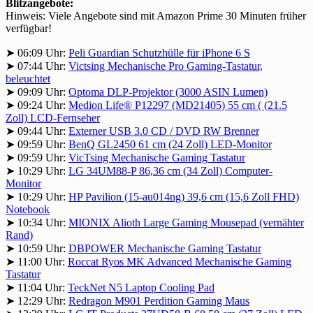
Blitzangebote:
Hinweis: Viele Angebote sind mit Amazon Prime 30 Minuten früher
verfügbar!
➤ 06:09 Uhr:
Peli Guardian Schutzhülle für iPhone 6 S
➤ 07:44 Uhr:
Victsing Mechanische Pro Gaming-Tastatur,
beleuchtet
➤ 09:09 Uhr:
Optoma DLP-Projektor (3000 ASIN Lumen)
➤ 09:24 Uhr:
Medion Life® P12297 (MD21405) 55 cm ( (21.5
Zoll) LCD-Fernseher
➤ 09:44 Uhr:
Externer USB 3.0 CD / DVD RW Brenner
➤ 09:59 Uhr:
BenQ GL2450 61 cm (24 Zoll) LED-Monitor
➤ 09:59 Uhr:
VicTsing Mechanische Gaming Tastatur
➤ 10:29 Uhr:
LG 34UM88-P 86,36 cm (34 Zoll) Computer-
Monitor
➤ 10:29 Uhr:
HP Pavilion (15-au014ng) 39,6 cm (15,6 Zoll FHD)
Notebook
➤ 10:34 Uhr:
MIONIX Alioth Large Gaming Mousepad (vernähter
Rand)
➤ 10:59 Uhr:
DBPOWER Mechanische Gaming Tastatur
➤ 11:00 Uhr:
Roccat Ryos MK Advanced Mechanische Gaming
Tastatur
➤ 11:04 Uhr:
TeckNet N5 Laptop Cooling Pad
➤ 12:29 Uhr:
Redragon M901 Perdition Gaming Maus