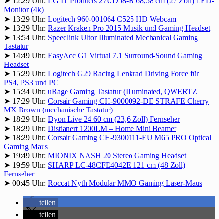
➤ 12:29 Uhr:
LG IT Products 27UD58-B 68,58 cm (27 Zoll) LED-
Monitor (4k)
➤ 13:29 Uhr:
Logitech 960-001064 C525 HD Webcam
➤ 13:29 Uhr:
Razer Kraken Pro 2015 Musik und Gaming Headset
➤ 13:54 Uhr:
Speedlink Ultor Illuminated Mechanical Gaming
Tastatur
➤ 14:49 Uhr:
EasyAcc G1 Virtual 7.1 Surround-Sound Gaming
Headset
➤ 15:29 Uhr:
Logitech G29 Racing Lenkrad Driving Force für
PS4, PS3 und PC
➤ 15:34 Uhr:
uRage Gaming Tastatur (Illuminated, QWERTZ
➤ 17:29 Uhr:
Corsair Gaming CH-9000092-DE STRAFE Cherry
MX Brown (mechanische Tastatur)
➤ 18:29 Uhr:
Dyon Live 24 60 cm (23,6 Zoll) Fernseher
➤ 18:29 Uhr:
Distianert 1200LM – Home Mini Beamer
➤ 18:29 Uhr:
Corsair Gaming CH-9300111-EU M65 PRO Optical
Gaming Maus
➤ 19:49 Uhr:
MIONIX NASH 20 Stereo Gaming Headset
➤ 19:59 Uhr:
SHARP LC-48CFE4042E 121 cm (48 Zoll)
Fernseher
➤ 00:45 Uhr:
Roccat Nyth Modular MMO Gaming Laser-Maus
teilen
teilen