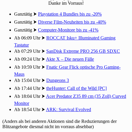
Danke im Vorraus!
Ganztätig ⮞
Playstation 4 Bundles bis zu -20%
Ganztätig ⮞
Diverse Film-Neuheiten bis zu -40%
Ganztätig ⮞
Computer-Monitore bis zu -41%
Ab 06:09 Uhr ⮞
ROCCAT Isku+ Illuminated Gaming
Tastatur
Ab 07:29 Uhr ⮞
SanDisk Extreme PRO 256 GB SDXC
Ab 09:24 Uhr ⮞
Akte X – Die neuen Fälle
Ab 10:59 Uhr ⮞
Fnatic Gear Flick optische Pro Gaming-
Maus
Ab 15:04 Uhr ⮞
Dungeons 3
Ab 17:44 Uhr ⮞
theHunter: Call of the Wild [PC]
Ab 18:04 Uhr ⮞
Acer Predator Z35 89 cm (35 Zoll) Curved
Monitor
Ab 18:54 Uhr ⮞
ARK: Survival Evolved
(Anders als bei anderen Aktionen sind die Reduzierungen der
Blitzangebote diesmal nicht im vorraus absehbar)