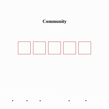
Community
urvival-Sandbox.de - www.survival-sandbox.de
Startseite
Kontakt
Datenschutzerklärung
Impressum
Mit uns werben