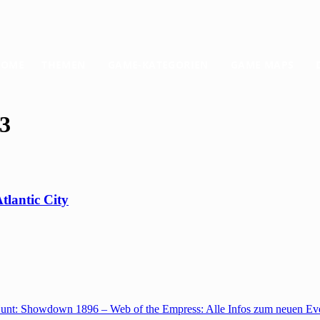
HOME
THEMEN
GAME-KATEGORIEN
GAME MAPS
3
tlantic City
unt: Showdown 1896 – Web of the Empress: Alle Infos zum neuen Ev