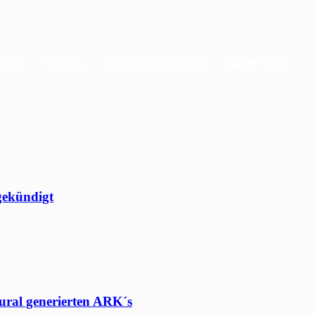
HOME
THEMEN
GAME-KATEGORIEN
GAME MAPS
gekündigt
ural generierten ARK´s