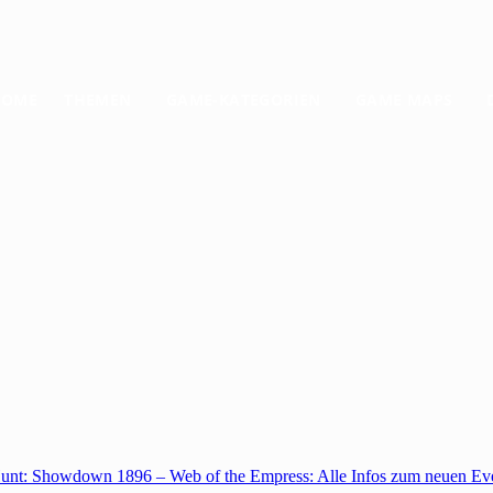
HOME
THEMEN
GAME-KATEGORIEN
GAME MAPS
unt: Showdown 1896 – Web of the Empress: Alle Infos zum neuen Ev