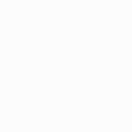
Mit uns werben
Gastautor werden
Bei uns Mitwirken
Kontakt
Impressum
Dat