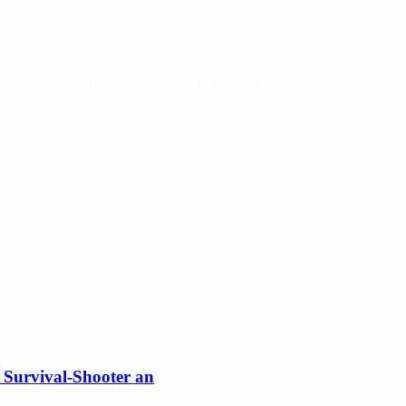
HOME
THEMEN
GAME-KATEGORIEN
GAME MAPS
 Survival-Shooter an