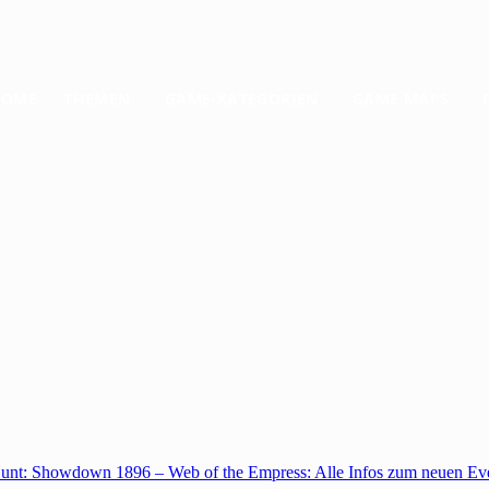
HOME
THEMEN
GAME-KATEGORIEN
GAME MAPS
unt: Showdown 1896 – Web of the Empress: Alle Infos zum neuen Ev