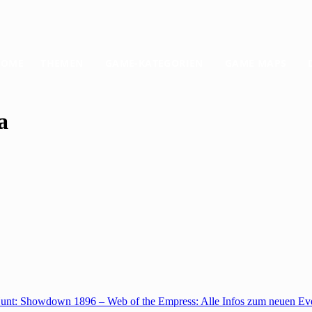
HOME
THEMEN
GAME-KATEGORIEN
GAME MAPS
a
unt: Showdown 1896 – Web of the Empress: Alle Infos zum neuen Ev