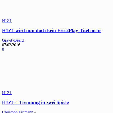
H1Z1
H1Z1 wird nun doch kein Free2Play-Titel mehr
GravityBeard
-
07/02/2016
0
H1Z1
H1Z1 – Trennung in zwei Spiele
Christoph Erdmann
-