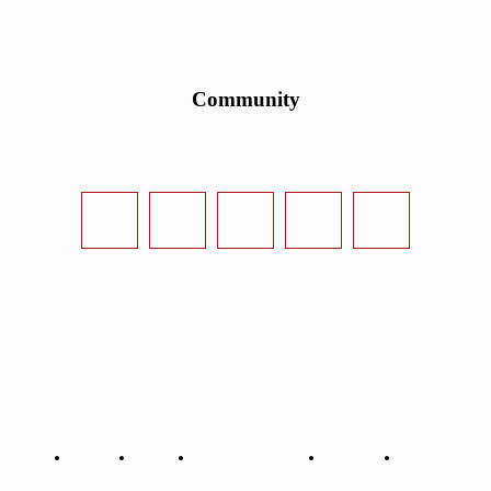
Community
urvival-Sandbox.de - www.survival-sandbox.de
Startseite
Kontakt
Datenschutzerklärung
Impressum
Mit uns werben