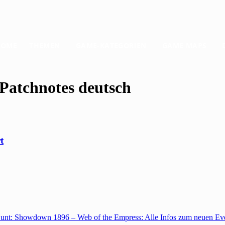
HOME
THEMEN
GAME-KATEGORIEN
GAME MAPS
Patchnotes deutsch
t
unt: Showdown 1896 – Web of the Empress: Alle Infos zum neuen Ev