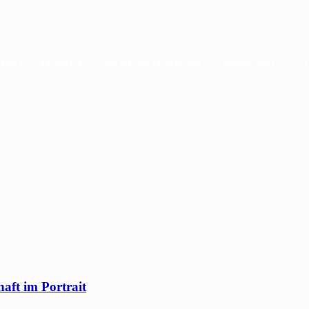
HOME
THEMEN
GAME-KATEGORIEN
GAME MAPS
aft im Portrait