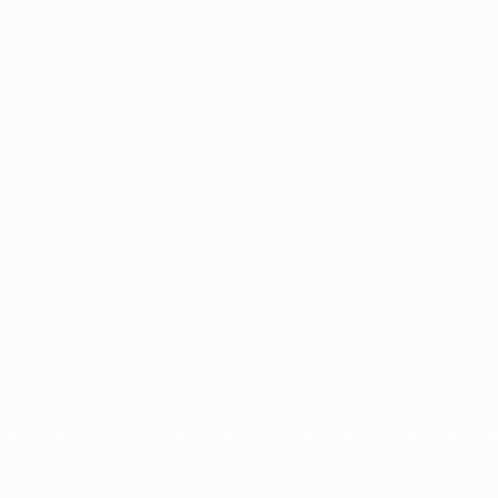
Mit uns werben
Gastautor werden
Bei uns Mitwirken
Kontakt
Impressum
Dat