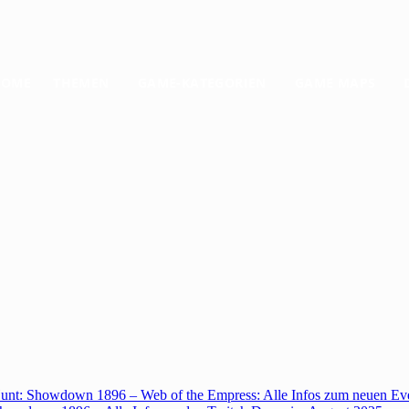
HOME
THEMEN
GAME-KATEGORIEN
GAME MAPS
unt: Showdown 1896 – Web of the Empress: Alle Infos zum neuen Ev