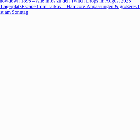
howdown 1896 – Alle Infos zu den Twitch Drops im August 2025
Escape from Tarkov – Hardcore-Anpassungen & größeres L
est am Sonntag