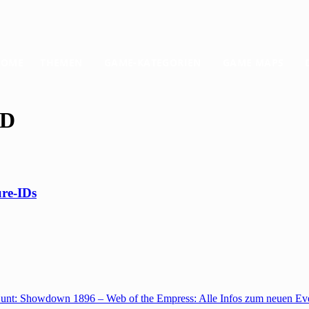
HOME
THEMEN
GAME-KATEGORIEN
GAME MAPS
ID
ure-IDs
unt: Showdown 1896 – Web of the Empress: Alle Infos zum neuen Ev